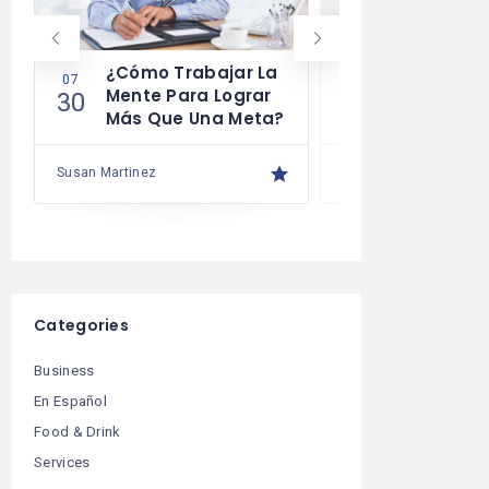
¿Cómo Trabajar La
Cómo Desa
07
07
Mente Para Lograr
La Autodis
30
29
Más Que Una Meta?
Susan Martinez
Susan Martinez
Categories
Business
En Español
Food & Drink
Services