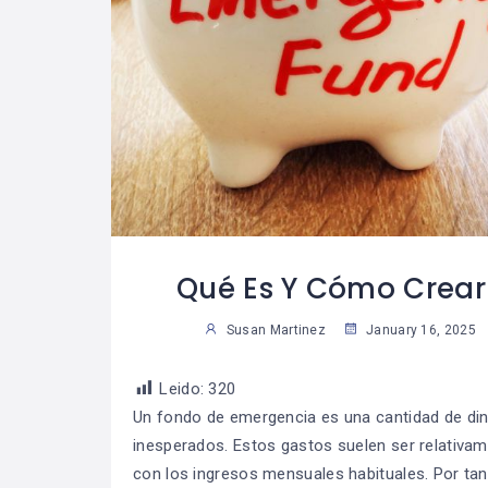
 Trabajar La
Cómo Desarrollar
07
07
Para Lograr
La Autodisciplina
29
2
ue Una Meta?
Susan Martinez
Sus
Qué Es Y Cómo Crear
Susan Martinez
January 16, 2025
Leido:
320
Un fondo de emergencia es una cantidad de di
inesperados. Estos gastos suelen ser relativa
con los ingresos mensuales habituales. Por tan