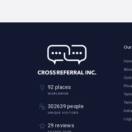
Ou
Hom
Abo
Cont
Priv
92 places
WORLDWIDE
Term
Term
302639 people
Inst
UNIQUE VISITORS
Logi
29 reviews
SHARED OVER