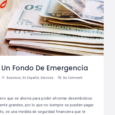
Por Qué El Ahorro Es
Las Reglas De Oro
08
La Base De La
Para Una Vida
8
04
Riqueza
Financiera
Saludable
an Martinez
Susan Martinez
 Un Fondo De Emergencia
Business
,
En Español
,
Services
No Comment
nero que se ahorra para poder afrontar desembolsos
mente grandes, por lo que no siempre se pueden pagar
to, es una medida de seguridad financiera que te