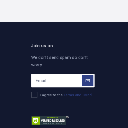
Join us on
We don’t send spam so don’t
worry.
I agree to the
Terms and Conditions