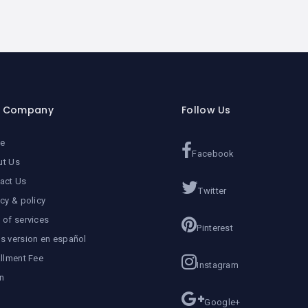
r Company
Follow Us
e
Facebook
ut Us
act Us
Twitter
acy & policy
 of services
Pinterest
s version en español
allment Fee
Instagram
n
Google+