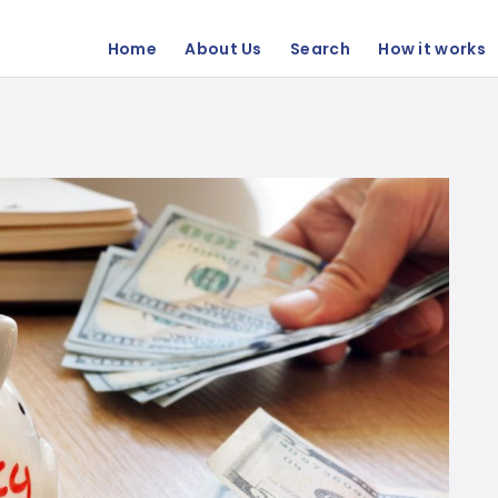
Home
About Us
Search
How it works