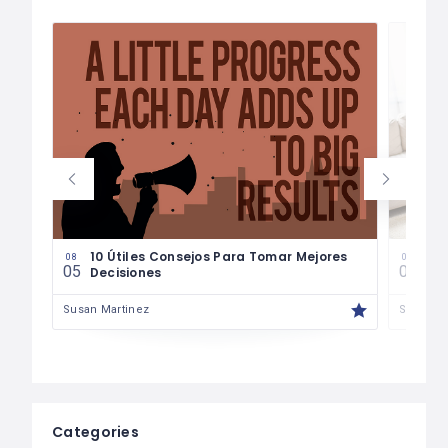
les
10 Útiles Consejos Para Tomar Mejores
Las
08
08
05
04
Decisiones
Fin
Susan Martinez
Susan M
Categories