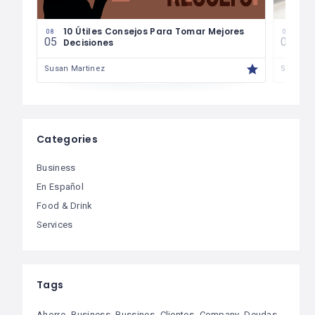
les
10 Útiles Consejos Para Tomar Mejores
Las
08
08
05
04
Decisiones
Fin
Susan Martinez
Susan M
Categories
Business
En Español
Food & Drink
Services
Tags
Ahorro
Business
Bussines
Clientes
Company
Deudas