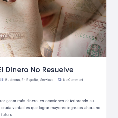
¿Cómo Trabajar La
Cómo Separar Las
08
Mente Para Lograr
Finanzas
0
06
Más Que Una Meta?
Personales De Las
De Tu Negocio
an Martinez
Susan Martinez
l Dinero No Resuelve
Business
,
En Español
,
Services
No Comment
por ganar más dinero, en ocasiones deteriorando su
La cruda verdad es que lograr mayores ingresos ahora no
 futuro.