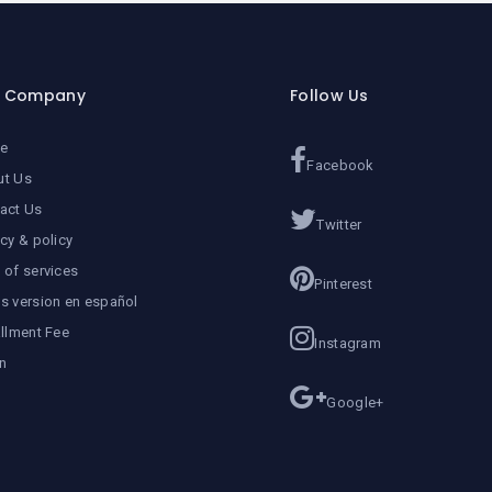
r Company
Follow Us
e
Facebook
ut Us
act Us
Twitter
acy & policy
 of services
Pinterest
s version en español
allment Fee
Instagram
n
Google+