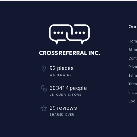
Ou
Hom
Abo
Cont
Priv
92 places
WORLDWIDE
Term
Term
303414 people
Inst
UNIQUE VISITORS
Logi
29 reviews
SHARED OVER