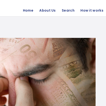
Home
About Us
Search
How it works