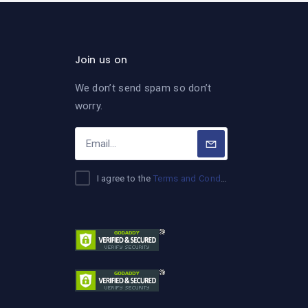
Join us on
We don’t send spam so don’t
worry.
I agree to the
Terms and Conditions