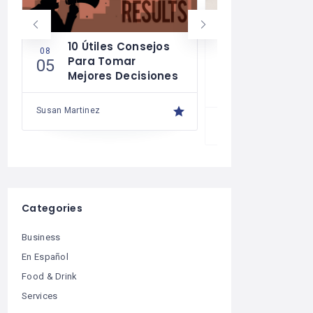
10 Útiles Consejos
Las Reglas
08
08
Para Tomar
Para Una 
05
04
Mejores Decisiones
Financiera
Saludable
Susan Martinez
Susan Martinez
Categories
Business
En Español
Food & Drink
Services