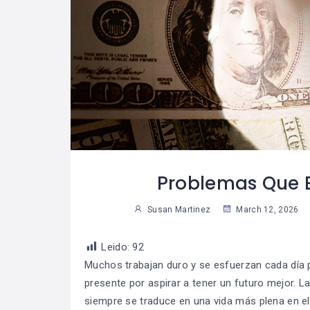
les Consejos
Las Reglas De Oro
08
07
Tomar
Para Una Vida
04
3
s Decisiones
Financiera
Saludable
Sus
Susan Martinez
Problemas Que E
Susan Martinez
March 12, 2026
Leido:
92
Muchos trabajan duro y se esfuerzan cada día 
presente por aspirar a tener un futuro mejor. 
siempre se traduce en una vida más plena en el