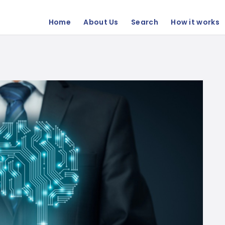
Home
About Us
Search
How it works