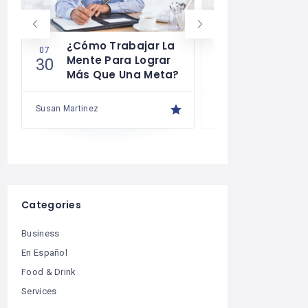
¿Cómo Trabajar La
Cómo Desa
07
07
Mente Para Lograr
La Autodis
30
29
Más Que Una Meta?
Susan Martinez
Susan Martinez
Categories
Business
En Español
Food & Drink
Services