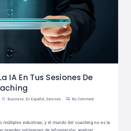
Por Qué El Ahorro Es
Las Reglas De Oro
08
La Base De La
Para Una Vida
8
04
Riqueza
Financiera
Saludable
an Martinez
Susan Martinez
La IA En Tus Sesiones De
aching
Business
,
En Español
,
Services
No Comment
do múltiples industrias, y el mundo del coaching no es la
ar grandes volúmenes de información, analizar