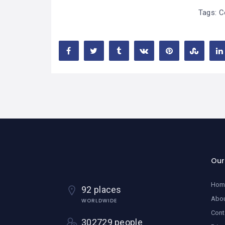
Tags:
C
Ou
Hom
92 places
Abo
WORLDWIDE
Cont
302729 people