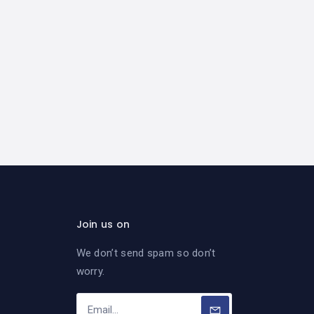
Join us on
We don’t send spam so don’t
worry.