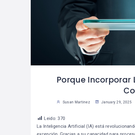
 Trabajar La
Cómo Desarrollar
07
07
Para Lograr
La Autodisciplina
29
2
ue Una Meta?
Susan Martinez
Sus
Porque Incorporar 
Co
Susan Martinez
January 29, 2025
Leido:
370
La Inteligencia Artificial (IA) está revolucionan
excepción. Gracias a su capacidad para proces