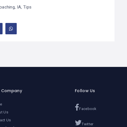
oaching
,
IA
,
Tips
r Company
Follow Us
e
Facebook
ut Us
act Us
Twitter