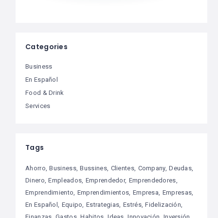
Categories
Business
En Español
Food & Drink
Services
Tags
Ahorro
Business
Bussines
Clientes
Company
Deudas
Dinero
Empleados
Emprendedor
Emprendedores
Emprendimiento
Emprendimientos
Empresa
Empresas
En Español
Equipo
Estrategias
Estrés
Fidelización
Finanzas
Gastos
Habitos
Ideas
Innovación
Inversión