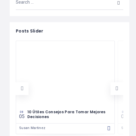
Posts Slider
les
10 Útiles Consejos Para Tomar Mejores
Las
08
08
05
04
Decisiones
Fin
Susan Martinez
Susan M