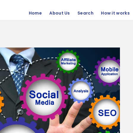
Home
About Us
Search
How it works