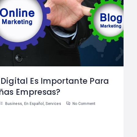
¿Cómo Trabajar La
Cómo Separar Las
08
Mente Para Lograr
Finanzas
0
06
Más Que Una Meta?
Personales De Las
De Tu Negocio
an Martinez
Susan Martinez
 Digital Es Importante Para
ñas Empresas?
Business
,
En Español
,
Services
No Comment