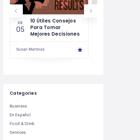
10 Útiles Consejos
Las Reglas
08
08
Para Tomar
Para Una 
05
04
Mejores Decisiones
Financiera
Saludable
Susan Martinez
Susan Martinez
Categories
Business
En Español
Food & Drink
Services