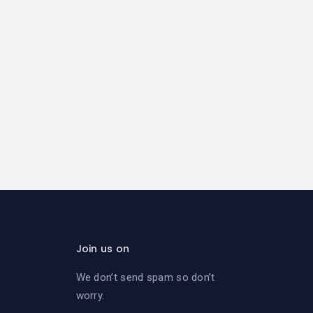
Join us on
We don’t send spam so don’t
worry.