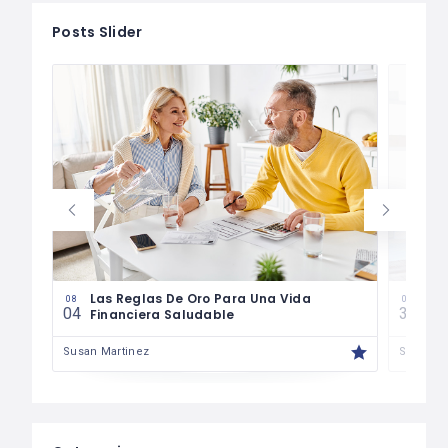
Posts Slider
es
Las Reglas De Oro Para Una Vida
¿Có
08
07
04
30
Financiera Saludable
Má
Susan Martinez
Susan M