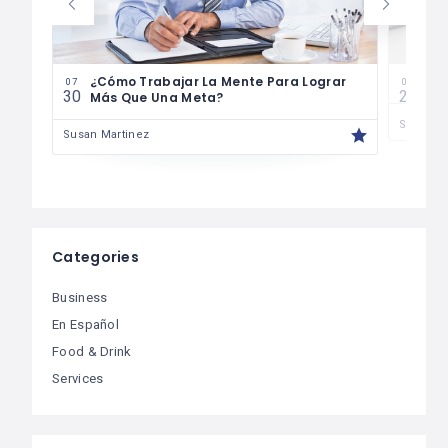
¿Cómo Trabajar La Mente Para Lograr
Cóm
07
07
30
29
Más Que Una Meta?
Susan M
Susan Martinez
Categories
Business
En Español
Food & Drink
Services