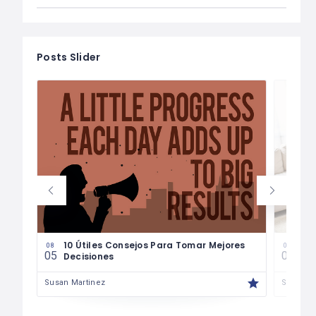
Posts Slider
les
10 Útiles Consejos Para Tomar Mejores
Las
08
08
05
04
Decisiones
Fin
Susan Martinez
Susan M