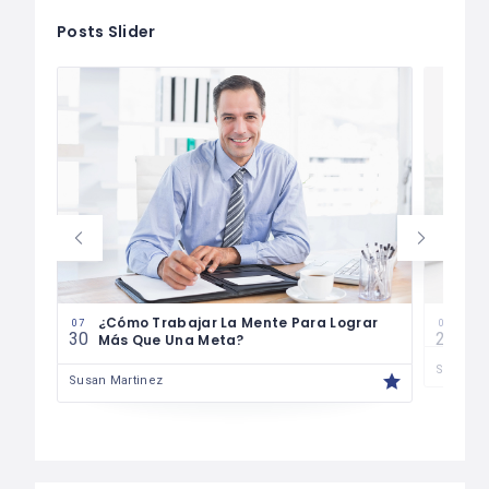
Posts Slider
¿Cómo Trabajar La Mente Para Lograr
Cóm
07
07
30
29
Más Que Una Meta?
Susan M
Susan Martinez