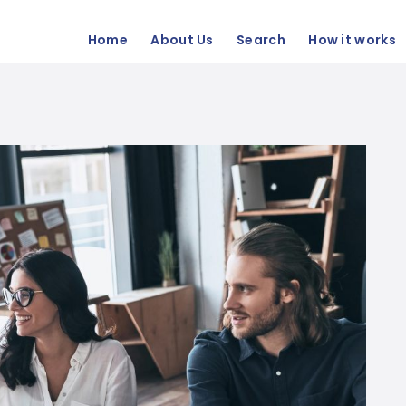
Home
About Us
Search
How it works