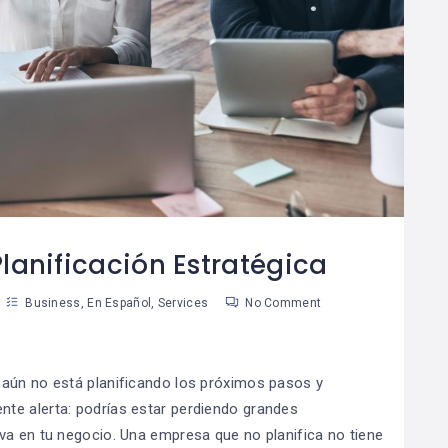
¿Cómo Trabajar La
Cómo Separar Las
08
Mente Para Lograr
Finanzas
0
06
Más Que Una Meta?
Personales De Las
De Tu Negocio
an Martinez
Susan Martinez
lanificación Estratégica
Business
,
En Español
,
Services
No Comment
 aún no está planificando los próximos pasos y
te alerta: podrías estar perdiendo grandes
va en tu negocio. Una empresa que no planifica no tiene