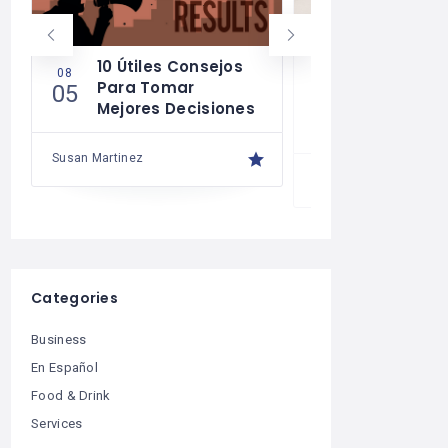
10 Útiles Consejos
Las Reglas
08
08
Para Tomar
Para Una 
05
04
Mejores Decisiones
Financiera
Saludable
Susan Martinez
Susan Martinez
Categories
Business
En Español
Food & Drink
Services