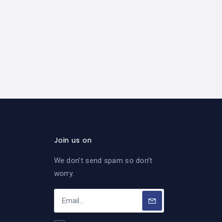
Join us on
We don’t send spam so don’t
worry.