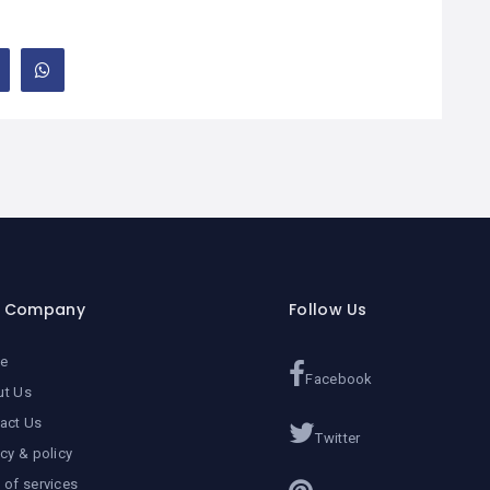
r Company
Follow Us
e
Facebook
ut Us
act Us
Twitter
acy & policy
 of services