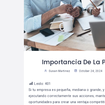
les Consejos
Las Reglas De Oro
08
07
Tomar
Para Una Vida
04
3
s Decisiones
Financiera
Saludable
Sus
Susan Martinez
Importancia De La P
Susan Martinez
October 24, 2024
Leido:
401
Si tu empresa es pequeña, mediana o grande, y
ejecutando correctamente sus acciones, manten
oportunidades para crear una ventaja competiti