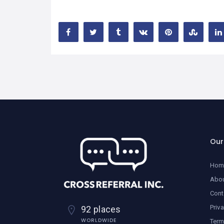
Ou
Hom
Abo
Cont
Priv
92 places
WORLDWIDE
Term