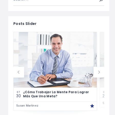
Posts Slider
¿Cómo Trabajar La Mente Para Lograr
Cóm
07
07
30
29
Más Que Una Meta?
Susan M
Susan Martinez