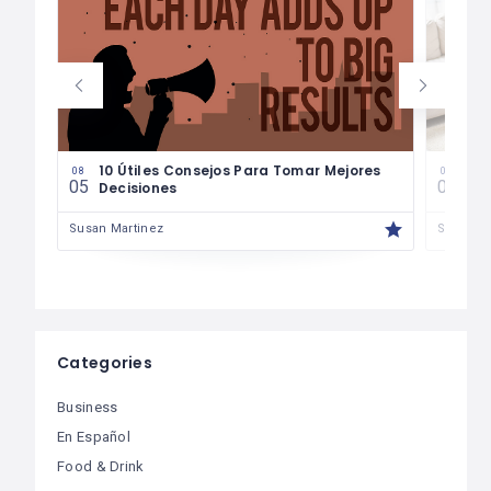
les
10 Útiles Consejos Para Tomar Mejores
Las
08
08
05
04
Decisiones
Fin
Susan Martinez
Susan M
Categories
Business
En Español
Food & Drink