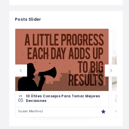
Posts Slider
les
10 Útiles Consejos Para Tomar Mejores
Las
08
08
05
04
Decisiones
Fin
Susan Martinez
Susan M