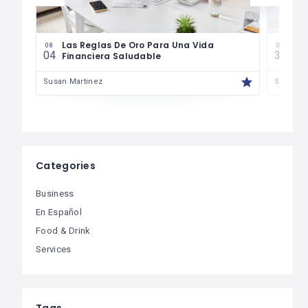
es
Las Reglas De Oro Para Una Vida
¿Có
08
07
04
30
Financiera Saludable
Má
Susan Martinez
Susan M
Categories
Business
En Español
Food & Drink
Services
Tags