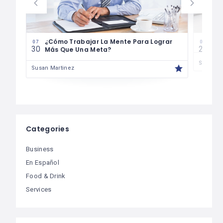
¿Cómo Trabajar La Mente Para Lograr
Cóm
07
07
30
29
Más Que Una Meta?
Susan M
Susan Martinez
Categories
Business
En Español
Food & Drink
Services