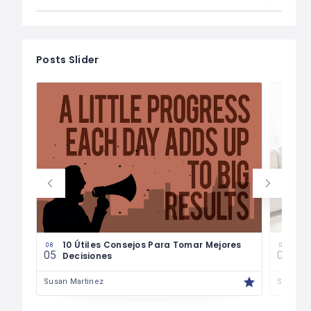
Posts Slider
les
10 Útiles Consejos Para Tomar Mejores
Las
08
08
05
04
Decisiones
Fin
Susan Martinez
Susan M