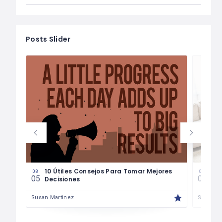
Posts Slider
les
10 Útiles Consejos Para Tomar Mejores
Las
08
08
05
04
Decisiones
Fin
Susan Martinez
Susan M