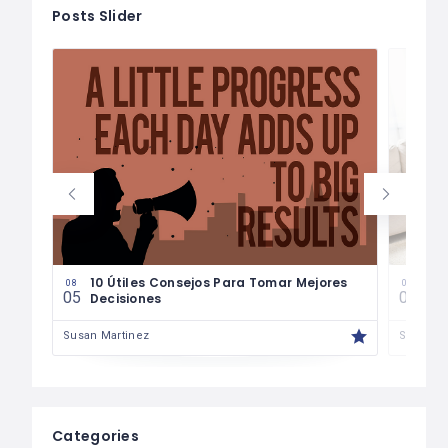
Posts Slider
les
10 Útiles Consejos Para Tomar Mejores
Las
08
08
05
04
Decisiones
Fin
Susan Martinez
Susan M
Categories