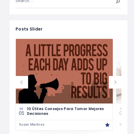
Posts Slider
les
10 Útiles Consejos Para Tomar Mejores
Las
08
08
05
04
Decisiones
Fin
Susan Martinez
Susan M