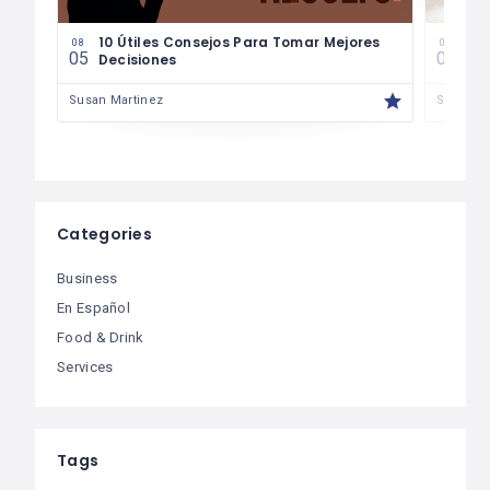
les
10 Útiles Consejos Para Tomar Mejores
Las
08
08
05
04
Decisiones
Fin
Susan Martinez
Susan M
Categories
Business
En Español
Food & Drink
Services
Tags