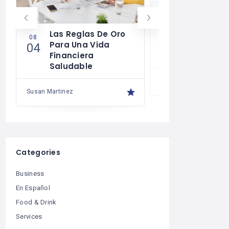
Las Reglas De Oro
¿Cómo Tra
08
07
Para Una Vida
Mente Par
04
30
Financiera
Más Que U
Saludable
Susan Martinez
Susan Martinez
Categories
Business
En Español
Food & Drink
Services