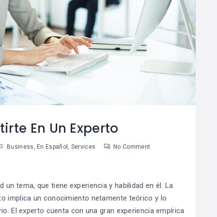
Cómo Desarrollar
10 Útiles Consejos
08
La Autodisciplina
Para Tomar
9
05
Mejores Decisiones
an Martinez
Susan Martinez
irte En Un Experto
Business
,
En Español
,
Services
No Comment
un tema, que tiene experiencia y habilidad en él. La
to implica un conocimiento netamente teórico y lo
io. El experto cuenta con una gran experiencia empírica