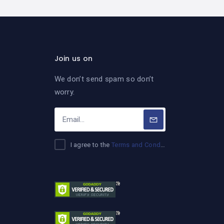
Join us on
We don’t send spam so don’t
worry.
I agree to the
Terms and Conditions