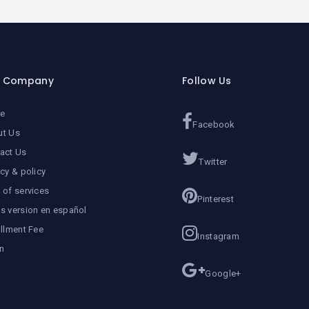
r Company
Follow Us
e
Facebook
ut Us
act Us
Twitter
acy & policy
 of services
Pinterest
s version en español
allment Fee
Instagram
n
Google+