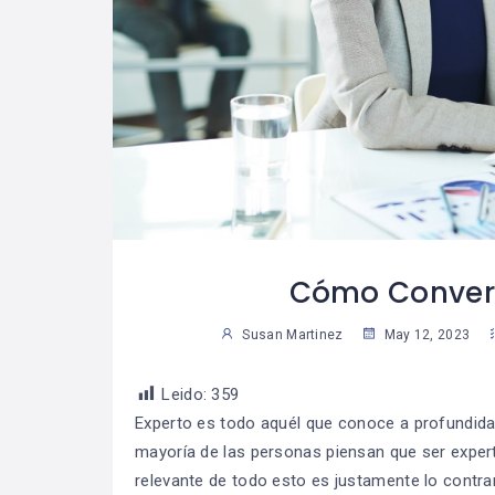
glas De Oro
¿Cómo Trabajar La
07
07
na Vida
Mente Para Lograr
30
2
iera
Más Que Una Meta?
able
Susan Martinez
Sus
Cómo Convert
Susan Martinez
May 12, 2023
Leido:
359
Experto es todo aquél que conoce a profundidad 
mayoría de las personas piensan que ser exper
relevante de todo esto es justamente lo contrar