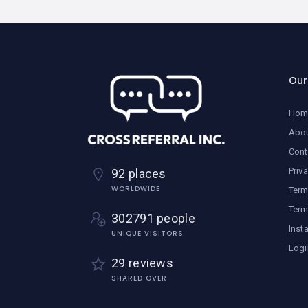
Ou
Hom
Abo
Cont
Priv
92 places
WORLDWIDE
Term
Term
302791 people
Inst
UNIQUE VISITORS
Logi
29 reviews
SHARED OVER