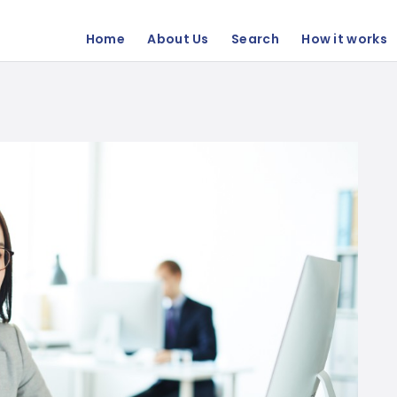
Home
About Us
Search
How it works