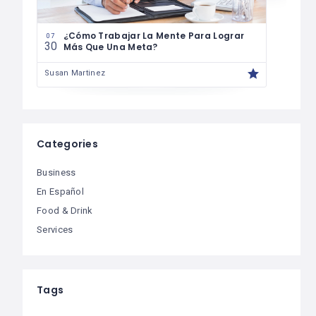
07
29
¿Cómo Trabajar La Mente Para Lograr
07
30
Más Que Una Meta?
Susa
Susan Martinez
Categories
Business
En Español
Food & Drink
Services
Tags