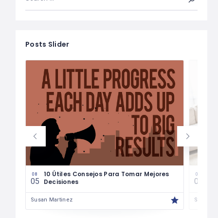
Posts Slider
les
10 Útiles Consejos Para Tomar Mejores
Las
08
08
05
04
Decisiones
Fin
Susan Martinez
Susan M