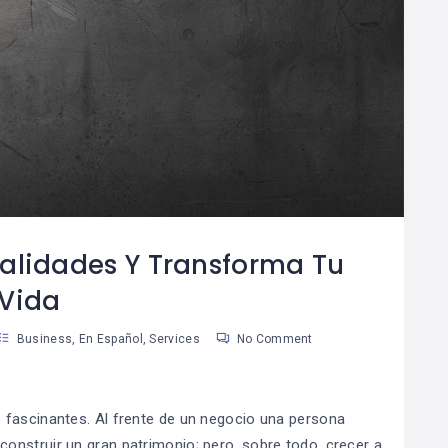
¿Cómo Trabajar La
Cómo Separar Las
08
Mente Para Lograr
Finanzas
0
06
Más Que Una Meta?
Personales De Las
De Tu Negocio
an Martinez
Susan Martinez
alidades Y Transforma Tu
Vida
Business
,
En Español
,
Services
No Comment
 fascinantes. Al frente de un negocio una persona
nstruir un gran patrimonio; pero, sobre todo, crecer a