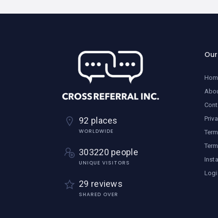
Ou
Hom
Abo
Cont
Priv
92 places
WORLDWIDE
Term
Term
303220 people
Inst
UNIQUE VISITORS
Logi
29 reviews
SHARED OVER