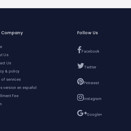
r Company
Follow Us
e
Facebook
ut Us
act Us
Twitter
acy & policy
 of services
Pinterest
s version en español
allment Fee
Instagram
n
Google+