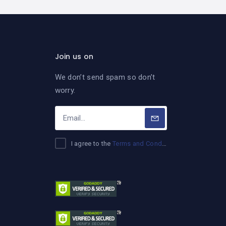
Join us on
We don’t send spam so don’t
worry.
I agree to the
Terms and Conditions