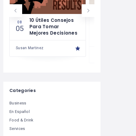
10 Útiles Consejos
Las Reglas
08
08
Para Tomar
Para Una 
05
04
Mejores Decisiones
Financiera
Saludable
Susan Martinez
Susan Martinez
Categories
Business
En Español
Food & Drink
Services