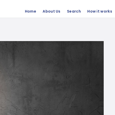
Home
About Us
Search
How it works