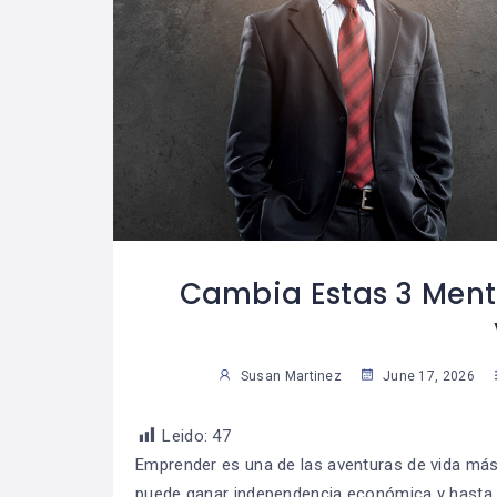
les Consejos
Las Reglas De Oro
08
07
Tomar
Para Una Vida
04
3
s Decisiones
Financiera
Saludable
Sus
Susan Martinez
Cambia Estas 3 Ment
Susan Martinez
June 17, 2026
Leido:
47
Emprender es una de las aventuras de vida más
puede ganar independencia económica y hasta co