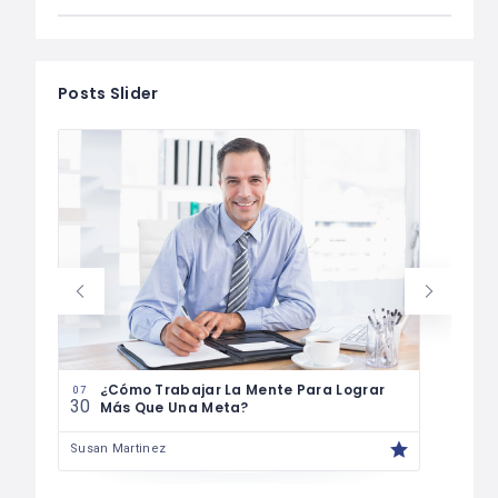
Posts Slider
07
29
¿Cómo Trabajar La Mente Para Lograr
07
30
Más Que Una Meta?
Susa
Susan Martinez