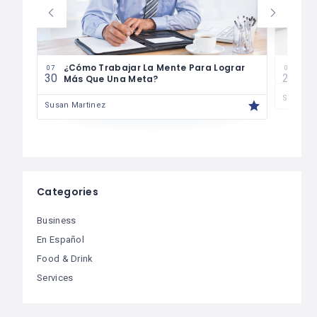
¿Cómo Trabajar La Mente Para Lograr
Cóm
07
07
30
29
Más Que Una Meta?
Susan M
Susan Martinez
Categories
Business
En Español
Food & Drink
Services