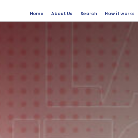
Home
About Us
Search
How it works