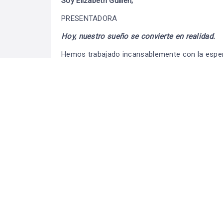
Soy Elizabeth Guillen,
PRESENTADORA
Hoy, nuestro sueño se convierte en realidad.
Hemos trabajado incansablemente con la esper
artistas deje una huella imborrable y cuente un
Cada viernes, organizamos una Noche Bohemia c
El programa se transmite en vivo todos los
VIE
Hacemos de tu evento social y cultural una expe
fotografía.
Enmarca tus eventos con una Maestra de Cer
especial en algo verdaderamente extraordinario
“Impulsando el Talento Latino desde cualquier
Elizabe