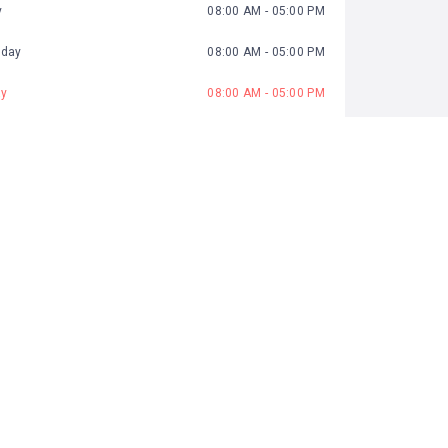
y
08:00 AM - 05:00 PM
day
08:00 AM - 05:00 PM
ay
08:00 AM - 05:00 PM
08:00 AM - 05:00 PM
y
08:00 AM - 05:00 PM
Day Off
TISTIC
972 Views
0 Rating
0 Favorite
10 Shares