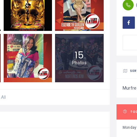
15
Photos
SER
Murfr
All
TO
Monday