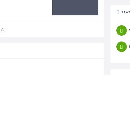
STAT
All
CAT
 espacio limpio, fresco y acogedor. Con un
.
estros clientes, adaptándonos a las necesidades
o un servicio que transforme cada hogares un
AUT