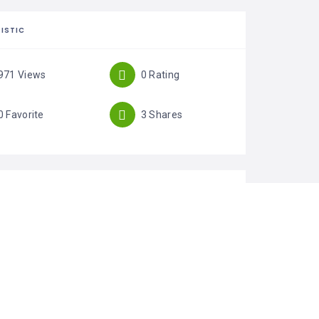
ISTIC
971 Views
0 Rating
0 Favorite
3 Shares
EGORIES
Cleaning
HOR