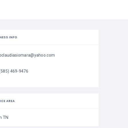
NESS INFO
pclaudiasiomara@yahoo.com
(585) 469-9476
ICE AREA
h TN