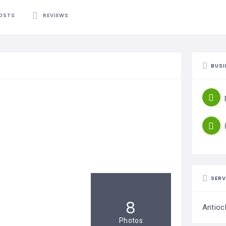
OSTS
REVIEWS
BUSI
SERV
8
Antioc
Photos