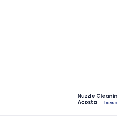
Nuzzle Cleani
Acosta
CLAIME