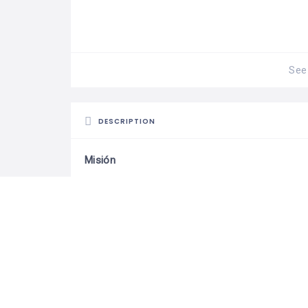
See 
DESCRIPTION
Misión
Nos dedicamos a transformar cada hogar en un
enfoque en la excelencia, el detalle y el cuidado
Garantizamos la tranquilidad y bienestar de nu
de cada familia.
Visión
Ser una empresa líder en la limpieza ofreciend