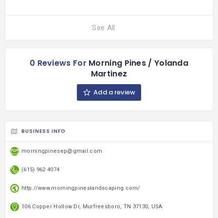
See All
0 Reviews For
Morning Pines / Yolanda
Martinez
Add a review
BUSINESS INFO
morningpinesep@gmail.com
(615) 962 4074
http://www.morningpineslandscaping.com/
106 Copper Hollow Dr, Murfreesboro, TN 37130, USA