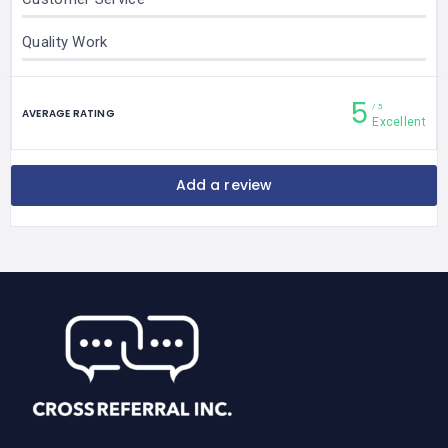
Quality Work
5
5
AVERAGE RATING
Excellent
Add a review