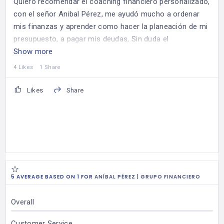
Quiero recomendar el coaching financiero personalizado,
con el señor Anibal Pérez, me ayudó mucho a ordenar
mis finanzas y aprender como hacer la planeación de mi
presupuesto, a pagar mis deudas,
Sin duda el
conocimiento es poder, gracias por la paciencia y el
Show more
conocimiento que me brindó para tener orden y me
4 Likes
1 Share
encuentro en el camino de lograr mi paz financiera.
Likes
Share
5 AVERAGE BASED ON 1 FOR
ANÍBAL PÉREZ | GRUPO FINANCIERO
Overall
Customer Service