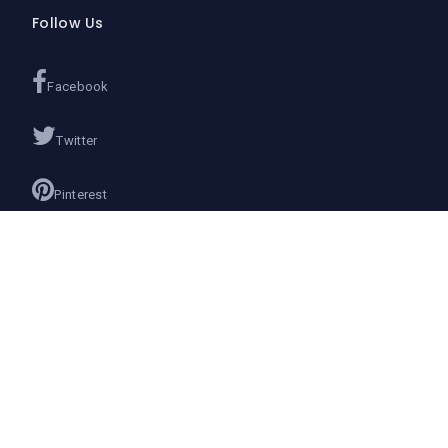
Follow Us
Facebook
Twitter
Pinterest
Instagram
Google+
Join us on
We don’t send spam so don’t worry.