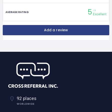
5
5
AVERAGE RATING
Excellent
Add a review
92 places
WORLDWIDE